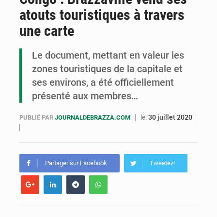
atouts touristiques à travers
Congo : la Grande foire agricole pour renforcer la souveraineté alimentaire
une carte
Congo-RDC : Brazzaville et Kinshasa renforcent leur coopération en faveur de la jeunesse
Le document, mettant en valeur les
Le Congo se dote d’un programme national pour valoriser les produits forestiers non ligneux
zones touristiques de la capitale et
ses environs, a été officiellement
présenté aux membres…
le:
30 juillet 2020
PUBLIÉ PAR
JOURNALDEBRAZZA.COM
Partager sur Facebook
Tweetez!