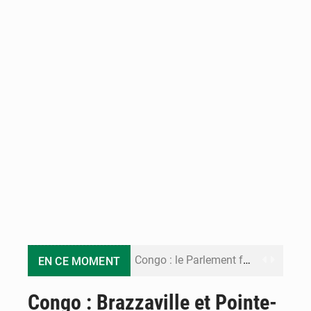
Congo : le Parlement formule 28 recommandations sur le Cadre budgétaire 2027-2029
EN CE MOMENT
Congo : Brazzaville se dote d’un plan d’action pour renforcer sa résilience climatique
Congo : Brazzaville et Pointe-