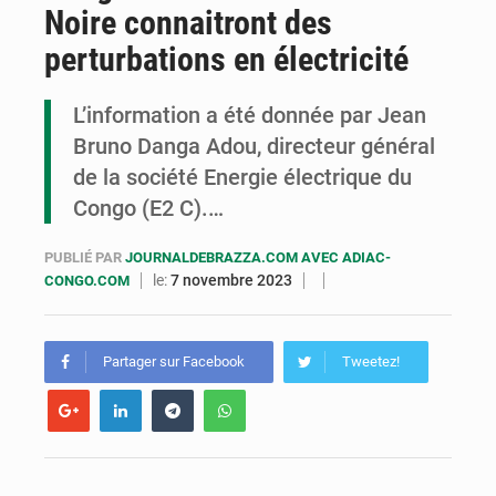
Noire connaitront des
Congo : la Grande foire agricole pour renforcer la souveraineté alimentaire
perturbations en électricité
Congo-RDC : Brazzaville et Kinshasa renforcent leur coopération en faveur de la jeunesse
L’information a été donnée par Jean
Le Congo se dote d’un programme national pour valoriser les produits forestiers non ligneux
Bruno Danga Adou, directeur général
de la société Energie électrique du
Congo (E2 C).…
PUBLIÉ PAR
JOURNALDEBRAZZA.COM AVEC ADIAC-
le:
7 novembre 2023
CONGO.COM
Partager sur Facebook
Tweetez!