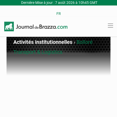
Dernière Mise à jour : 7 août 2026 à 10h45 GMT
FR
Activités institutionnelles
›
Bolloré
Transport & Logistics