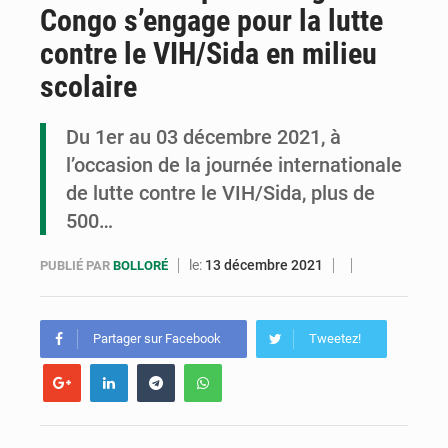
Congo s’engage pour la lutte
Congo : la Grande foire agricole pour renforcer la souveraineté alimentaire
contre le VIH/Sida en milieu
Congo-RDC : Brazzaville et Kinshasa renforcent leur coopération en faveur de la jeunesse
scolaire
Le Congo se dote d’un programme national pour valoriser les produits forestiers non ligneux
Du 1er au 03 décembre 2021, à
l’occasion de la journée internationale
de lutte contre le VIH/Sida, plus de
500…
le:
13 décembre 2021
PUBLIÉ PAR
BOLLORÉ
Partager sur Facebook
Tweetez!