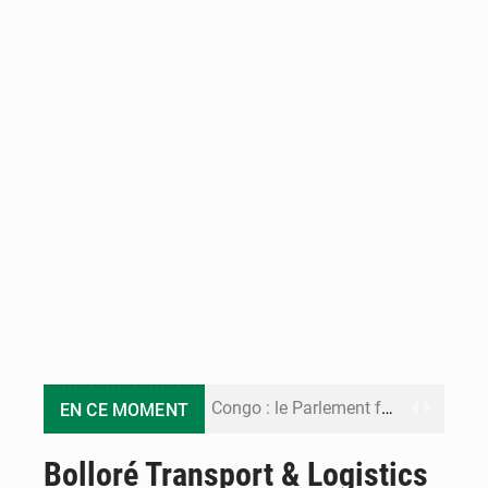
Congo : le Parlement formule 28 recommandations sur le Cadre budgétaire 2027-2029
EN CE MOMENT
Congo : Brazzaville se dote d’un plan d’action pour renforcer sa résilience climatique
Bolloré Transport & Logistics