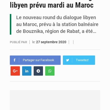
libyen prévu mardi au Maroc
Congo : la Grande foire agricole pour renforcer la souveraineté alimentaire
Congo-RDC : Brazzaville et Kinshasa renforcent leur coopération en faveur de la jeunesse
Le nouveau round du dialogue libyen
au Maroc, prévu à la station balnéaire
Le Congo se dote d’un programme national pour valoriser les produits forestiers non ligneux
de Bouznika, région de Rabat, a été…
le:
27 septembre 2020
PUBLIÉ PAR
Partager sur Facebook
Tweetez!