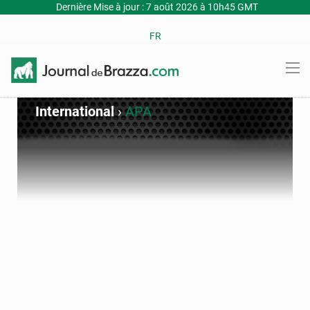
Dernière Mise à jour : 7 août 2026 à 10h45 GMT
FR
International
›
APA