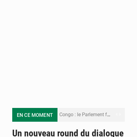
Congo : le Parlement formule 28 recommandations sur le Cadre budgétaire 2027-2029
EN CE MOMENT
Congo : Brazzaville se dote d’un plan d’action pour renforcer sa résilience climatique
Un nouveau round du dialogue