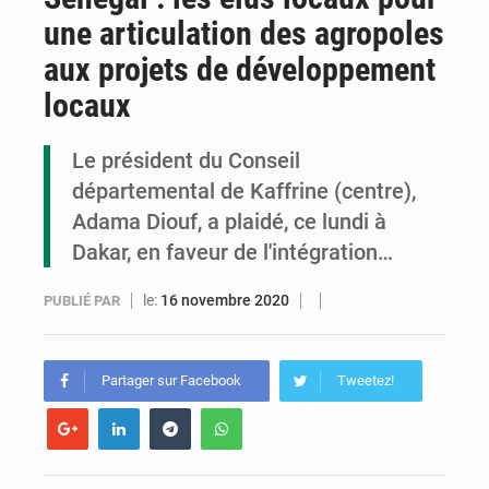
une articulation des agropoles
Assassinat de l’entrepreneur sportif Vally Amisi : le principal suspect arrêté à Brazzaville
aux projets de développement
Compétitions africaines : la CAF ferme la porte à l’AC Léopards et à l’AS Otohô
locaux
Congo : l’UDSN célèbre 393 nouveaux diplômés et mise sur l’excellence académique
Le président du Conseil
départemental de Kaffrine (centre),
Adama Diouf, a plaidé, ce lundi à
Dakar, en faveur de l'intégration…
le:
16 novembre 2020
PUBLIÉ PAR
Partager sur Facebook
Tweetez!