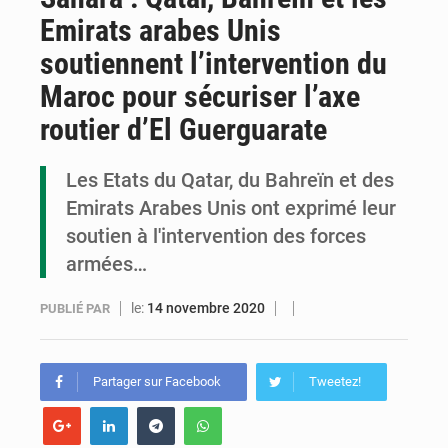
Emirats arabes Unis
Assassinat de l’entrepreneur sportif Vally Amisi : le principal suspect arrêté à Brazzaville
soutiennent l’intervention du
Compétitions africaines : la CAF ferme la porte à l’AC Léopards et à l’AS Otohô
Maroc pour sécuriser l’axe
Congo : l’UDSN célèbre 393 nouveaux diplômés et mise sur l’excellence académique
routier d’El Guerguarate
Les Etats du Qatar, du Bahreïn et des
Emirats Arabes Unis ont exprimé leur
soutien à l'intervention des forces
armées…
le:
14 novembre 2020
PUBLIÉ PAR
Partager sur Facebook
Tweetez!