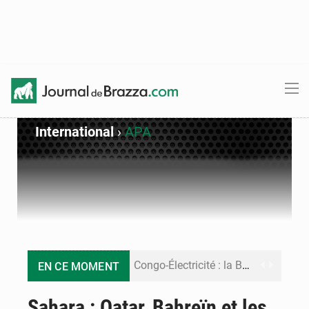
International
›
APA
Congo-Électricité : la BAD renforce son appui pour accélérer les investissements
EN CE MOMENT
Cémac : la Commission présente à Denis Sassou N’Guesso sa feuille de route
Sahara : Qatar, Bahreïn et les