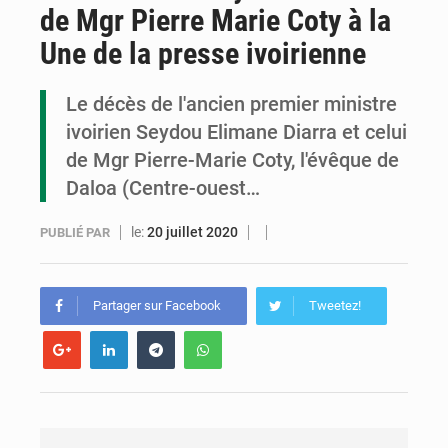
de Mgr Pierre Marie Coty à la
Congo : la Grande foire agricole pour renforcer la souveraineté alimentaire
Une de la presse ivoirienne
Congo-RDC : Brazzaville et Kinshasa renforcent leur coopération en faveur de la jeunesse
Le décès de l'ancien premier ministre
Le Congo se dote d’un programme national pour valoriser les produits forestiers non ligneux
ivoirien Seydou Elimane Diarra et celui
de Mgr Pierre-Marie Coty, l'évêque de
Daloa (Centre-ouest…
le:
20 juillet 2020
PUBLIÉ PAR
Partager sur Facebook
Tweetez!