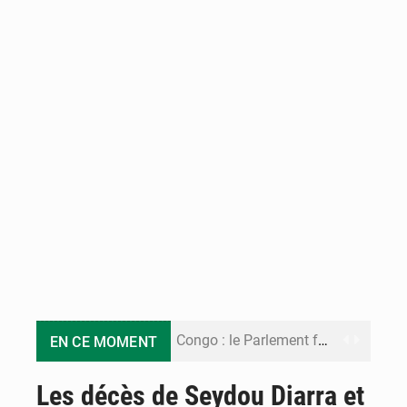
Congo : le Parlement formule 28 recommandations sur le Cadre budgétaire 2027-2029
EN CE MOMENT
Congo : Brazzaville se dote d’un plan d’action pour renforcer sa résilience climatique
Les décès de Seydou Diarra et