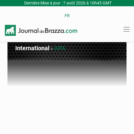
Dernière Mise à jour : 7 août 2026 à 10h45 GMT
FR
International
›
APA