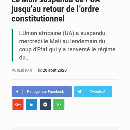
jusqu’au retour de l’ordre
Congo : la Grande foire agricole pour renforcer la souveraineté alimentaire
constitutionnel
Congo-RDC : Brazzaville et Kinshasa renforcent leur coopération en faveur de la jeunesse
L'Union africaine (UA) a suspendu
Le Congo se dote d’un programme national pour valoriser les produits forestiers non ligneux
mercredi le Mali au lendemain du
coup d'Etat qui y a renversé le régime
du…
le:
20 août 2020
PUBLIÉ PAR
Partager sur Facebook
Tweetez!