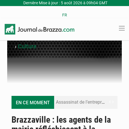
Dernière Mise à jour : 5 août 2026 à 09h04 GMT
FR
›
Culture
Assassinat de l’entrepreneur sportif Vally Amisi : le principal suspect arrêté à Brazzaville
EN CE MOMENT
Compétitions africaines : la CAF ferme la porte à l’AC Léopards et à l’AS Otohô
Brazzaville : les agents de la
Congo : l’UDSN célèbre 393 nouveaux diplômés et mise sur l’excellence académique