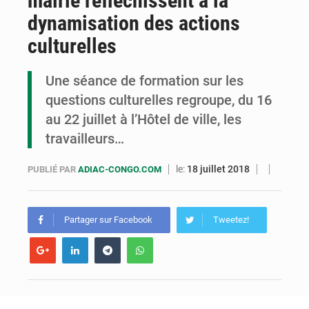
mairie réfléchissent à la
dynamisation des actions
Congo : deux nouveaux ambassadeurs présentent leurs lettres de créance
culturelles
Congo : 45 cas d’hypertension et 33 d’hyperglycémie détectés à Pointe-Noire
Une séance de formation sur les
questions culturelles regroupe, du 16
au 22 juillet à l’Hôtel de ville, les
travailleurs…
le:
18 juillet 2018
PUBLIÉ PAR
ADIAC-CONGO.COM
Partager sur Facebook
Tweetez!