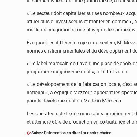
la compétitivité et de l’intégration locale, a fait savo
« Le secteur doit capitaliser sur ses nombreux acqui
attirer plus d’investisseurs et monter en gamme », a
meilleure intégration et une plus grande compétitiv
Évoquant les différents enjeux du secteur, M. Mezzou
normes environnementales et du développement durab
« Le label marocain doit avoir une place de choix da
programme du gouvernement », a-t-il fait valoir.
« Le développement de la fabrication locale, c’es
national », a expliqué Mezzour, appelant les opér
pour le développement du Made in Morocco.
Les opérateurs de textile marocains ambitionnent de
et atteindre 60% de production en co-traitance et pr
Suivez l'information en direct sur notre chaîne