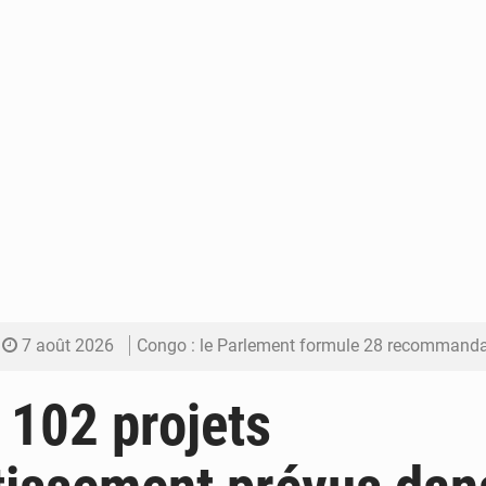
7 août 2026
Congo : le Parlement formule 28 recommandations sur le Cad
7 août 2026
Congo : Brazzaville se dote d’un plan d’action pour renforcer
 102 projets
7 août 2026
Congo : la Grande foire agricole pour renforcer la sou