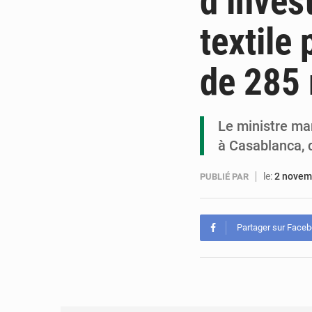
d’inves
textile
de 285 
Le ministre mar
à Casablanca, 
le:
2 novem
PUBLIÉ PAR
Partager sur Face