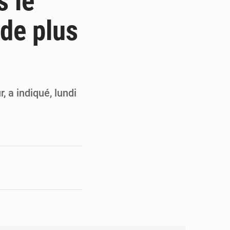
s le
en faveur de la jeunesse
 de plus
its forestiers non ligneux
 a indiqué, lundi