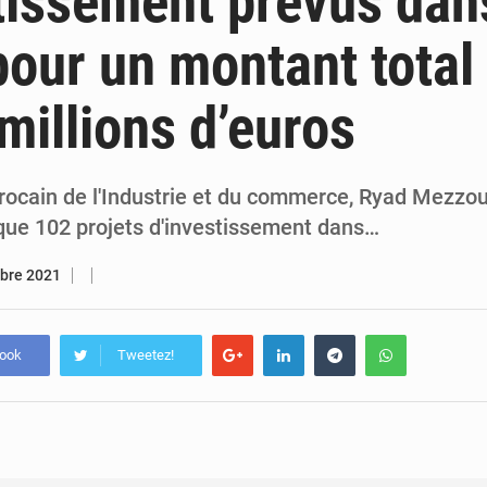
tissement prévus dan
7 août 2026
Congo-RDC : Brazzaville et Kinshasa renforcent leur coopération 
 pour un montant total
6 août 2026
Le Congo se dote d’un programme national pour valoriser les produ
millions d’euros
ocain de l'Industrie et du commerce, Ryad Mezzour,
que 102 projets d'investissement dans…
bre 2021
book
Tweetez!