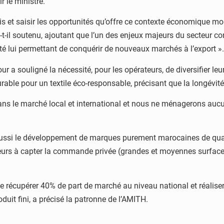
ir le ministre.
s et saisir les opportunités qu’offre ce contexte économique mond
-t-il soutenu, ajoutant que l’un des enjeux majeurs du secteur co
ité lui permettant de conquérir de nouveaux marchés à l’export ».
r a souligné la nécessité, pour les opérateurs, de diversifier le
le pour un textile éco-responsable, précisant que la longévité
ns le marché local et international et nous ne ménagerons aucun e
t aussi le développement de marques purement marocaines de qua
ateurs à capter la commande privée (grandes et moyennes surfac
 récupérer 40% de part de marché au niveau national et réaliser u
oduit fini, a précisé la patronne de l’AMITH.