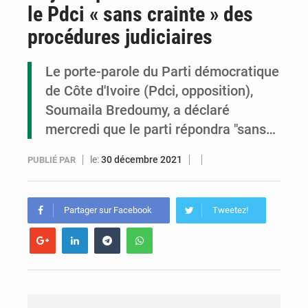
le Pdci « sans crainte » des
Congo : la Grande foire agricole pour renforcer la souveraineté alimentaire
procédures judiciaires
Congo-RDC : Brazzaville et Kinshasa renforcent leur coopération en faveur de la jeunesse
Le porte-parole du Parti démocratique
Le Congo se dote d’un programme national pour valoriser les produits forestiers non ligneux
de Côte d'Ivoire (Pdci, opposition),
Soumaila Bredoumy, a déclaré
mercredi que le parti répondra "sans…
le:
30 décembre 2021
PUBLIÉ PAR
Partager sur Facebook
Tweetez!