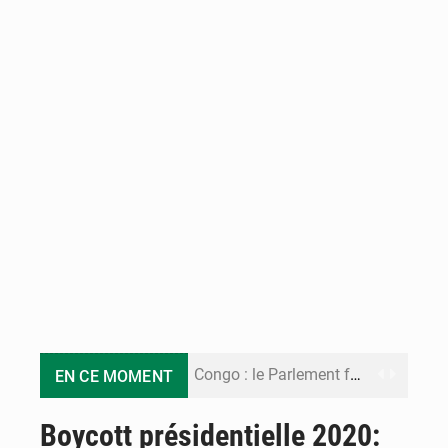
Congo : le Parlement formule 28 recommandations sur le Cadre budgétaire 2027-2029
EN CE MOMENT
Congo : Brazzaville se dote d’un plan d’action pour renforcer sa résilience climatique
Boycott présidentielle 2020: