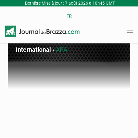
Dernière Mise à jour : 7 août 2026 à 10h45 GMT
FR
International
›
APA