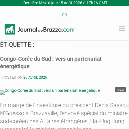
Dernière Mise à jour : 5 août 2026 à 17h26 GMT
FR
ÉTIQUETTE :
HAI-UNG JUNG
Congo-Corée du Sud : vers un partenariat
énergétique
POSTED ON
20 AVRIL 2026
© DR
En marge de l’investiture du président Denis Sassou
N’Guesso à Brazzaville, l’envoyé spécial du ministre
sud-coréen des Affaires étrangères, Hai-Ung Jung,