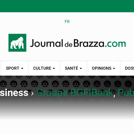
FR
SPORT
CULTURE
SANTÉ
OPINIONS
DOS
usiness
›
Groupe BGFIBank
,
Pub