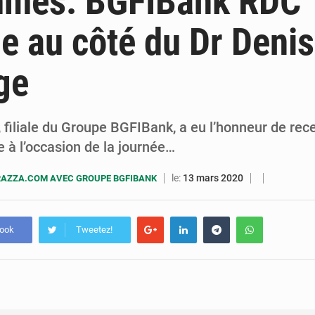
mmes: BGFIBank RDC
5 août 2026
Assassinat de l’entrepreneur sportif Vally Amisi : le principal sus
e au côté du Dr Denis
5 août 2026
Compétitions africaines : la CAF ferme la porte à l’AC Lé
ge
filiale du Groupe BGFIBank, a eu l’honneur de rece
à l’occasion de la journée…
le:
13 mars 2020
AZZA.COM AVEC GROUPE BGFIBANK
book
Tweetez!