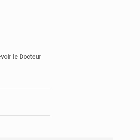
pect arrêté à Brazzaville
opards et à l’AS Otohô
voir le Docteur