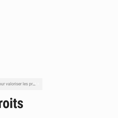
its forestiers non ligneux
rer les investissements
roits
o sa feuille de route