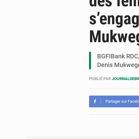
des fe
s’engag
Mukwe
BGFIBank RDC, 
Denis Mukwege 
PUBLIÉ PAR
JOURNALDEBR
Partager sur Face