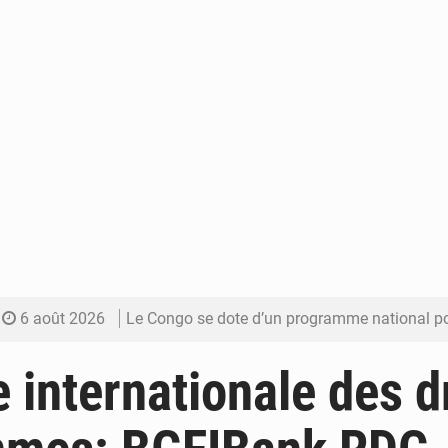
6 août 2026
Le Congo se dote d’un programme national pour valoriser les produ
5 août 2026
Congo-Électricité : la BAD renforce son appui pour accélé
 internationale des d
5 août 2026
Cémac : la Commission présente à Denis Sassou N’Guess