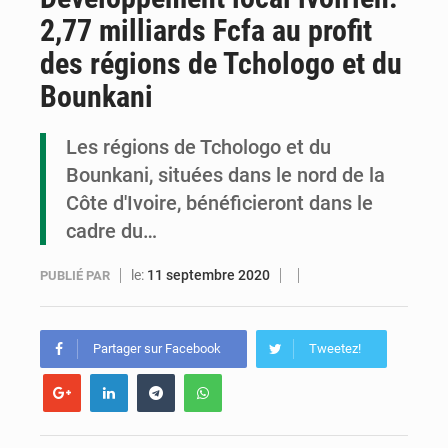
2,77 milliards Fcfa au profit
Congo : la Grande foire agricole pour renforcer la souveraineté alimentaire
des régions de Tchologo et du
Congo-RDC : Brazzaville et Kinshasa renforcent leur coopération en faveur de la jeunesse
Bounkani
Le Congo se dote d’un programme national pour valoriser les produits forestiers non ligneux
Les régions de Tchologo et du
Bounkani, situées dans le nord de la
Côte d'Ivoire, bénéficieront dans le
cadre du…
le:
11 septembre 2020
PUBLIÉ PAR
Partager sur Facebook
Tweetez!