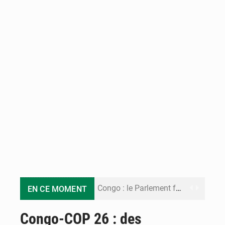
Congo : le Parlement formule 28 recommandations sur le Cadre budgétaire 2027-2029
EN CE MOMENT
Congo : Brazzaville se dote d’un plan d’action pour renforcer sa résilience climatique
Congo-COP 26 : des