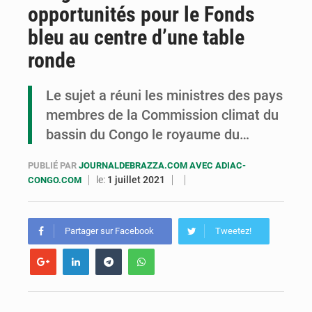
opportunités pour le Fonds
Congo : la Grande foire agricole pour renforcer la souveraineté alimentaire
bleu au centre d’une table
Congo-RDC : Brazzaville et Kinshasa renforcent leur coopération en faveur de la jeunesse
ronde
Le Congo se dote d’un programme national pour valoriser les produits forestiers non ligneux
Le sujet a réuni les ministres des pays
membres de la Commission climat du
bassin du Congo le royaume du…
PUBLIÉ PAR
JOURNALDEBRAZZA.COM AVEC ADIAC-
le:
1 juillet 2021
CONGO.COM
Partager sur Facebook
Tweetez!