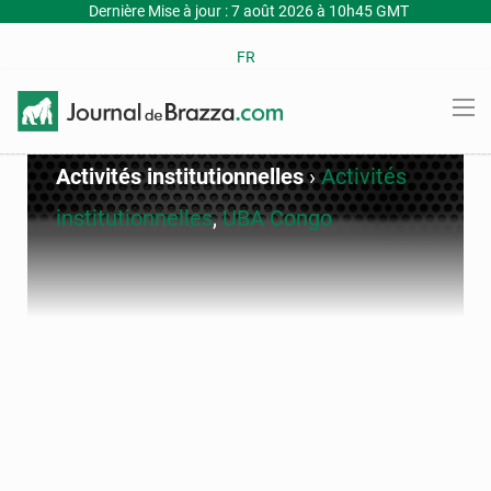
Dernière Mise à jour : 7 août 2026 à 10h45 GMT
FR
Activités institutionnelles
›
Activités
institutionnelles
,
UBA Congo