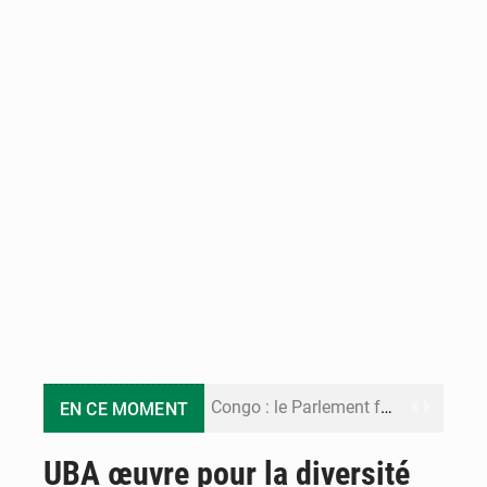
Congo : le Parlement formule 28 recommandations sur le Cadre budgétaire 2027-2029
EN CE MOMENT
Congo : Brazzaville se dote d’un plan d’action pour renforcer sa résilience climatique
UBA œuvre pour la diversité