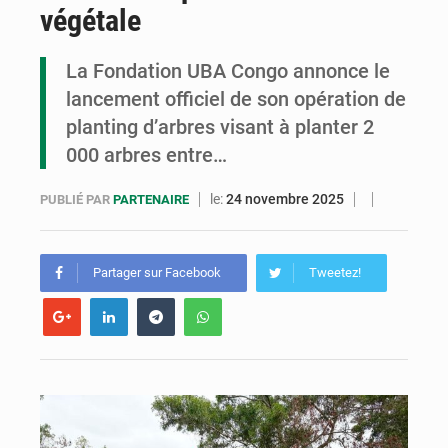
végétale
Congo : la Grande foire agricole pour renforcer la souveraineté alimentaire
Congo-RDC : Brazzaville et Kinshasa renforcent leur coopération en faveur de la jeunesse
La Fondation UBA Congo annonce le
lancement officiel de son opération de
Le Congo se dote d’un programme national pour valoriser les produits forestiers non ligneux
planting d’arbres visant à planter 2
000 arbres entre…
le:
24 novembre 2025
PUBLIÉ PAR
PARTENAIRE
Partager sur Facebook
Tweetez!