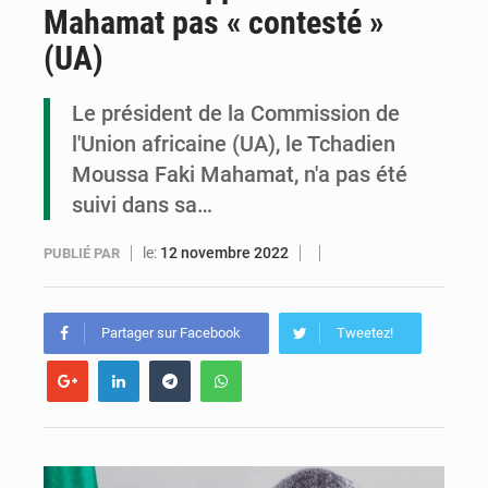
Mahamat pas « contesté »
Congo : la Grande foire agricole pour renforcer la souveraineté alimentaire
(UA)
Congo-RDC : Brazzaville et Kinshasa renforcent leur coopération en faveur de la jeunesse
Le président de la Commission de
Le Congo se dote d’un programme national pour valoriser les produits forestiers non ligneux
l'Union africaine (UA), le Tchadien
Moussa Faki Mahamat, n'a pas été
suivi dans sa…
le:
12 novembre 2022
PUBLIÉ PAR
Partager sur Facebook
Tweetez!