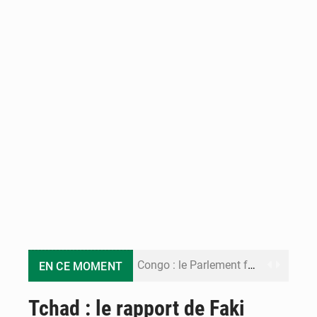
Congo : le Parlement formule 28 recommandations sur le Cadre budgétaire 2027-2029
EN CE MOMENT
Congo : Brazzaville se dote d’un plan d’action pour renforcer sa résilience climatique
Tchad : le rapport de Faki