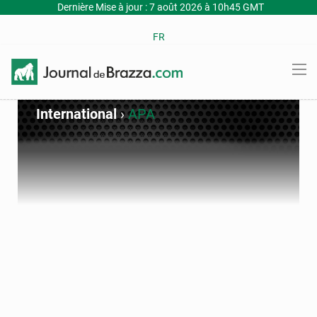
Dernière Mise à jour : 7 août 2026 à 10h45 GMT
FR
International
›
APA