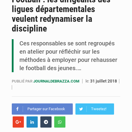
ligues départementales
Cémac : la Commission présente à Denis Sassou N’Guesso sa feuille de route
veulent redynamiser la
Assassinat de l’entrepreneur sportif Vally Amisi : le principal suspect arrêté à Brazzaville
discipline
Compétitions africaines : la CAF ferme la porte à l’AC Léopards et à l’AS Otohô
Ces responsables se sont regroupés
en atelier pour réfléchir sur les
méthodes à employer pour rehausser
le football des jeunes.…
le:
31 juillet 2018
PUBLIÉ PAR
JOURNALDEBRAZZA.COM
Partager sur Facebook
Tweetez!