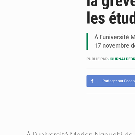
la grèv
les étu
À l’université 
17 novembre de
PUBLIÉ PAR
JOURNALDEB
Partager sur Face
À l’université Marien Ngouabi de