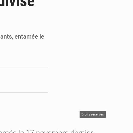
divise
en faveur de la jeunesse
its forestiers non ligneux
nants, entamée le
Droits réservés
ntamée le 17 novembre dernier