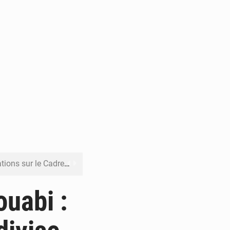
re budgétaire 2027-2029
 sa résilience climatique
uabi :
veraineté alimentaire