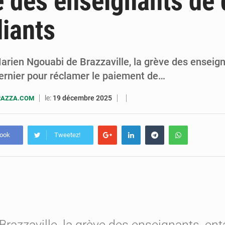
e des enseignants de 
7 août 2026
Congo-RDC : Brazzaville et Kinshasa renforcent leur coopération 
diants
6 août 2026
Le Congo se dote d’un programme national pour valoriser les produ
Marien Ngouabi de Brazzaville, la grève des enseig
rnier pour réclamer le paiement de…
le:
19 décembre 2025
RAZZA.COM
book
Tweetez!
 Brazzaville, la grève des enseignants, e