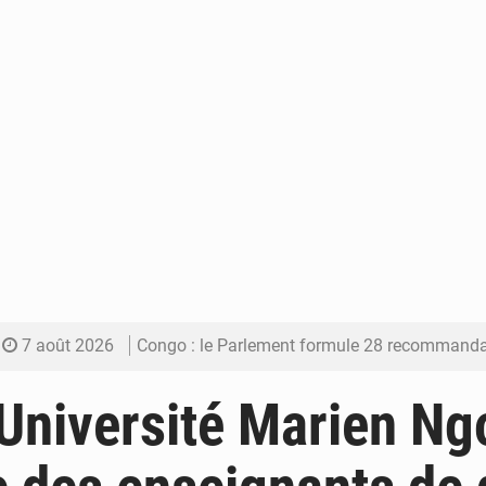
7 août 2026
Congo : le Parlement formule 28 recommandations sur le Cad
7 août 2026
Congo : Brazzaville se dote d’un plan d’action pour renforcer
niversité Marien Ngo
7 août 2026
Congo : la Grande foire agricole pour renforcer la sou