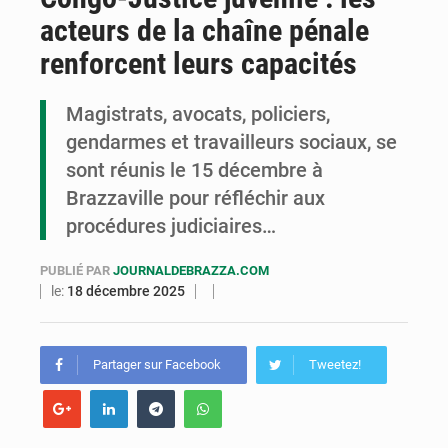
acteurs de la chaîne pénale
Congo : l’UDSN célèbre 393 nouveaux diplômés et mise sur l’excellence académique
renforcent leurs capacités
Congo : deux nouveaux ambassadeurs présentent leurs lettres de créance
Magistrats, avocats, policiers,
Congo : 45 cas d’hypertension et 33 d’hyperglycémie détectés à Pointe-Noire
gendarmes et travailleurs sociaux, se
sont réunis le 15 décembre à
Brazzaville pour réfléchir aux
procédures judiciaires…
PUBLIÉ PAR
JOURNALDEBRAZZA.COM
le:
18 décembre 2025
Partager sur Facebook
Tweetez!