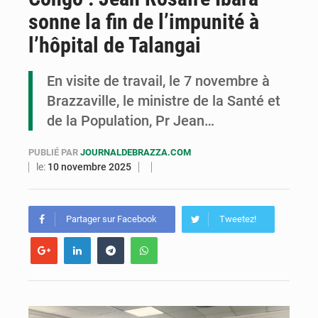
sonne la fin de l’impunité à
Cémac : la Commission présente à Denis Sassou N’Guesso sa feuille de route
l’hôpital de Talangai
Assassinat de l’entrepreneur sportif Vally Amisi : le principal suspect arrêté à Brazzaville
En visite de travail, le 7 novembre à
Compétitions africaines : la CAF ferme la porte à l’AC Léopards et à l’AS Otohô
Brazzaville, le ministre de la Santé et
de la Population, Pr Jean…
PUBLIÉ PAR
JOURNALDEBRAZZA.COM
le:
10 novembre 2025
Partager sur Facebook
Tweetez!