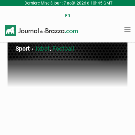
Dernière Mise à jour : 7 août 2026 à 10h45 GMT
FR
Sport
›
1xbet
,
Football