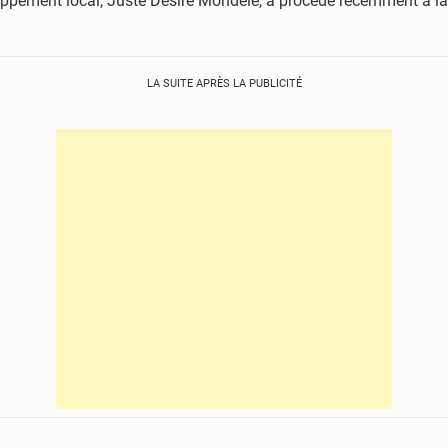
ppement local, Juste Désiré Mondélé, a procédé récemment à la v
LA SUITE APRÈS LA PUBLICITÉ