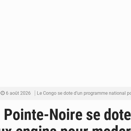
6 août 2026
Le Congo se dote d’un programme national pour valoriser les produ
5 août 2026
Congo-Électricité : la BAD renforce son appui pour accélé
 Pointe-Noire se dote
5 août 2026
Cémac : la Commission présente à Denis Sassou N’Guess