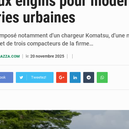
ux engins pour moder
5 août 2026
Assassinat de l’entrepreneur sportif Vally Amisi : le principal sus
ries urbaines
5 août 2026
Compétitions africaines : la CAF ferme la porte à l’AC Lé
omposé notamment d’un chargeur Komatsu, d’une n
 de trois compacteurs de la firme…
le:
20 novembre 2025
RAZZA.COM
book
Tweetez!