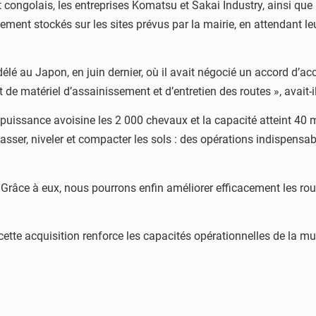
 congolais, les entreprises Komatsu et Sakai Industry, ainsi qu
ent stockés sur les sites prévus par la mairie, en attendant leu
Mondélé au Japon, en juin dernier, où il avait négocié un accord d
t de matériel d’assainissement et d’entretien des routes », avait-i
puissance avoisine les 2 000 chevaux et la capacité atteint 40 m³
sser, niveler et compacter les sols : des opérations indispensab
Grâce à eux, nous pourrons enfin améliorer efficacement les route
ette acquisition renforce les capacités opérationnelles de la mun