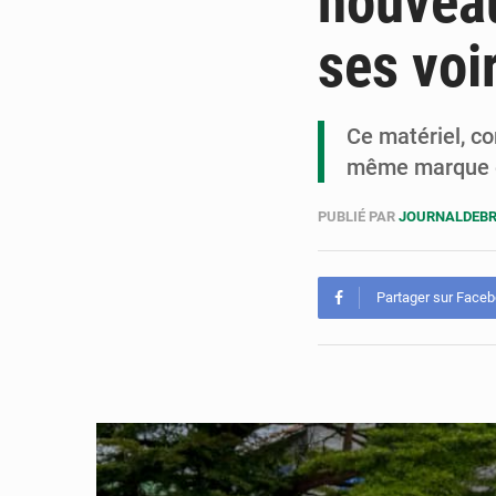
nouvea
ses voi
Ce matériel, c
même marque et
PUBLIÉ PAR
JOURNALDEB
Partager sur Face