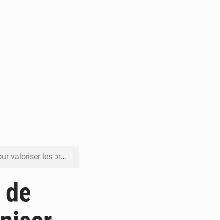
its forestiers non ligneux
rer les investissements
 de
o sa feuille de route