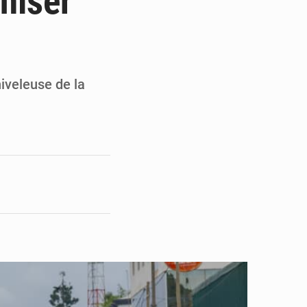
niser
pect arrêté à Brazzaville
opards et à l’AS Otohô
iveleuse de la