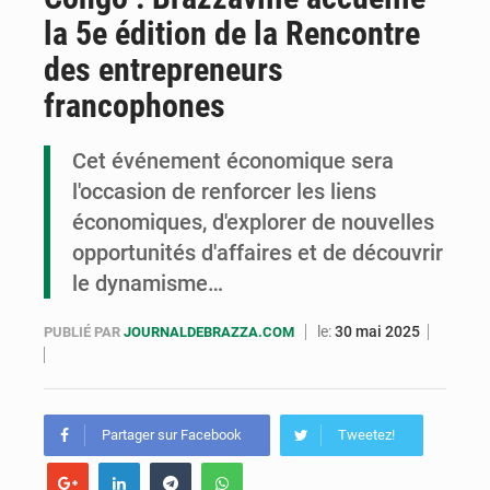
la 5e édition de la Rencontre
Cémac : la Commission présente à Denis Sassou N’Guesso sa feuille de route
des entrepreneurs
Assassinat de l’entrepreneur sportif Vally Amisi : le principal suspect arrêté à Brazzaville
francophones
Compétitions africaines : la CAF ferme la porte à l’AC Léopards et à l’AS Otohô
Cet événement économique sera
l'occasion de renforcer les liens
économiques, d'explorer de nouvelles
opportunités d'affaires et de découvrir
le dynamisme…
le:
30 mai 2025
PUBLIÉ PAR
JOURNALDEBRAZZA.COM
Partager sur Facebook
Tweetez!